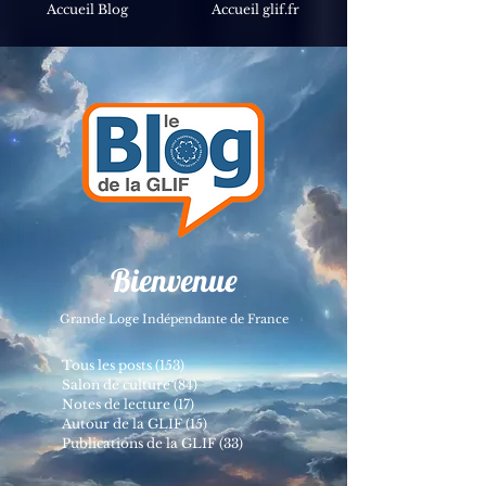
Accueil Blog
Accueil glif.fr
Bienvenue
Grande Loge Indépendante de France
Tous les posts
(153)
153 posts
Salon de culture
(84)
84 posts
Notes de lecture
(17)
17 posts
Autour de la GLIF
(15)
15 posts
Publications de la GLIF
(33)
33 posts