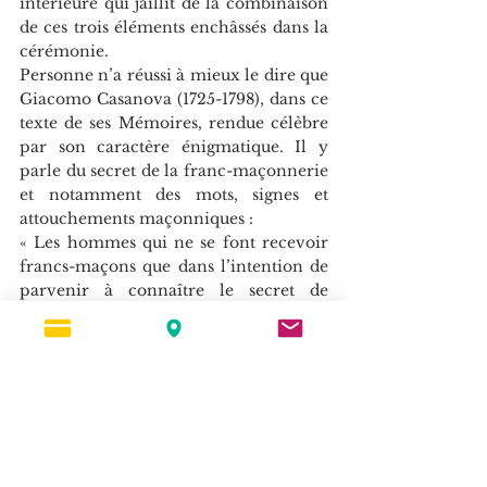
intérieure qui jaillit de la combinaison 
de ces trois éléments enchâssés dans la 
cérémonie. 
Personne n’a réussi à mieux le dire que 
Giacomo Casanova (1725-1798), dans ce 
texte de ses Mémoires, rendue célèbre 
par son caractère énigmatique. Il y 
parle du secret de la franc-maçonnerie 
et notamment des mots, signes et 
attouchements maçonniques :
« Les hommes qui ne se font recevoir 
francs-maçons que dans l’intention de 
parvenir à connaître le secret de 
l’ordre, courent grand risque de vieillir 
sous la truelle sans jamais atteindre leur 
but. Il y a cependant unsecret, mais il 
est tellement inviolable qu’il n’a jamais 
été dit ou confié à personne. Ceux qui 
s’arrêtent à la superficie des choses 
pensent que le secret consiste en mots, 
signes et attouchements, ou qu’enfin le 