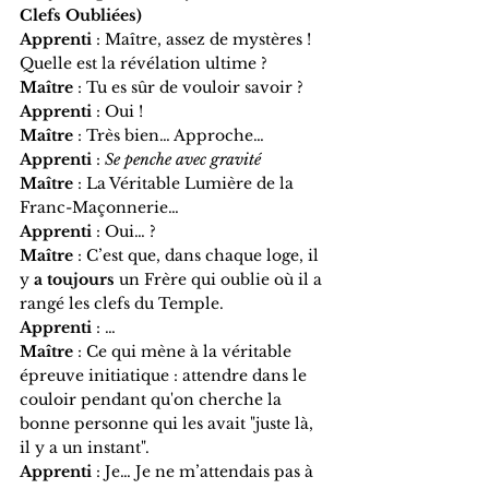
Clefs Oubliées)
Apprenti
 : Maître, assez de mystères ! 
Quelle est la révélation ultime ?
Maître
 : Tu es sûr de vouloir savoir ?
Apprenti
 : Oui !
Maître
 : Très bien… Approche…
Apprenti
 : 
Se penche avec gravité
Maître
 : La Véritable Lumière de la 
Franc-Maçonnerie…
Apprenti
 : Oui… ?
Maître
 : C’est que, dans chaque loge, il 
y 
a toujours
 un Frère qui oublie où il a 
rangé les clefs du Temple.
Apprenti
 : …
Maître
 : Ce qui mène à la véritable 
épreuve initiatique : attendre dans le 
couloir pendant qu'on cherche la 
bonne personne qui les avait "juste là, 
il y a un instant".
Apprenti
 : Je… Je ne m’attendais pas à 