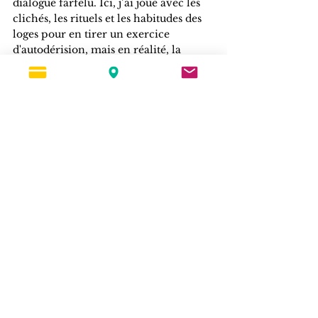
dialogue farfelu. Ici, j’ai joué avec les 
clichés, les rituels et les habitudes des 
loges pour en tirer un exercice 
d'autodérision, mais en réalité, la 
franc-maçonnerie est une démarche 
initiatique sérieuse, fondée sur la 
recherche philosophique, l’éthique, la 
spiritualité et la fraternité.
Les francs-maçons travaillent sur eux-
mêmes, cherchent à progresser 
intellectuellement et moralement, et à 
contribuer à un monde meilleur à 
travers leurs réflexions et actions. Ce 
n'est ni un club de discussions 
interminables, ni une réunion secrète 
où l’on débat uniquement de la 
meilleure façon d’organiser l’agape 
(quoique, il y ait parfois des questions 
logistiques à régler !).
Loin des idées reçues et des mythes qui 
entourent ce sujet, la franc-