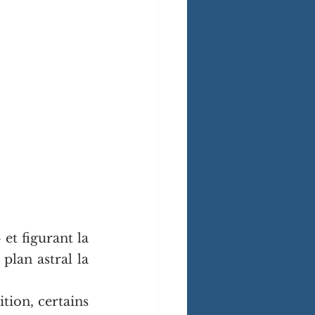
t figurant la 
lan astral la 
tion, certains 