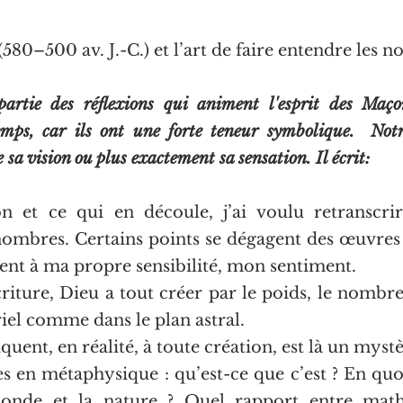
580–500 av. J.-C.) et l’art de faire entendre les 
artie des réflexions qui animent l'esprit des Maço
emps, car ils ont une forte teneur symbolique.  No
sa vision ou plus exactement sa sensation. Il écrit:
on et ce qui en découle, j’ai voulu retranscri
 nombres. Certains points se dégagent des œuvre
ent à ma propre sensibilité, mon sentiment. 
iture, Dieu a tout créer par le poids, le nombre 
iel comme dans le plan astral.
iquent, en réalité, à toute création, est là un mystè
s en métaphysique : qu’est-ce que c’est ? En quo
 monde et la nature ? Quel rapport entre math