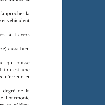
’approcher la 
et véhiculent 
s, à travers 
e) aussi bien 
l qui puisse 
laton est une 
 d’erreur et 
degré de la 
e l’harmonie 
s sa célèbre 