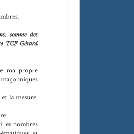
nombres.
ns, comme des 
tre TCF Gérard 
re ma propre 
s maçonniques 
et la mesure, 
re.
i les nombres 
ématiques et 