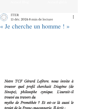
Accueil Blog
Accueil glif.fr
ITER
15 déc. 2024
8 min de lecture
« Je cherche un homme ! »
Notre TCF Gérard Lefèvre. nous invite à 
trouver quel profil cherchait Diogène (de 
Sinope), philosophe cynique. L'aurait-il 
trouvé au travers du
mythe de Prométhée ? Et est-ce là aussi le 
projet de la Franc-maçonnerie.
Il
 écrit :