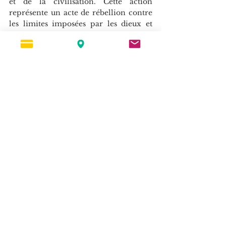
et de la civilisation. Cette action 
représente un acte de rébellion contre 
les limites imposées par les dieux et 
une volonté de libérer l'humanité de 
l'ignorance et de la vulnérabilité.
Donc, oui, on peut dire que Prométhée 
était en quête de connaissance, non 
seulement pour lui-même, mais surtout 
pour l'humanité toute entière. Cette 
quête de connaissance est ce qui fait de 
lui un héros tragique : il était prêt à 
endurer de grandes souffrances pour 
apporter le progrès et l'illumination à 
l'humanité.
Comment voir cette quête de 
connaissance dans le contexte de la 
mythologie et de la franc-maçonnerie 
?
La quête de la connaissance est un 
thème central à la fois dans la 
mythologie et dans la franc-