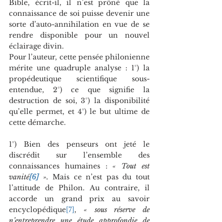
Bible, écrit-il, il n’est prôné que la 
connaissance de soi puisse devenir une 
sorte d’auto-annihilation en vue de se 
rendre disponible pour un nouvel 
éclairage divin. 
Pour l’auteur, cette pensée philonienne 
mérite une quadruple analyse : 1°) la 
propédeutique scientifique sous-
entendue, 2°) ce que signifie la 
destruction de soi, 3°) la disponibilité 
qu’elle permet, et 4°) le but ultime de 
cette démarche.
1°) Bien des penseurs ont jeté le 
discrédit sur l’ensemble des 
connaissances humaines : 
« Tout est 
vanité
[6]
 ».
 Mais ce n’est pas du tout 
l’attitude de Philon. Au contraire, il 
accorde un grand prix au savoir 
encyclopédique
[7]
, 
« sous réserve de 
n’entreprendre une étude approfondie de 