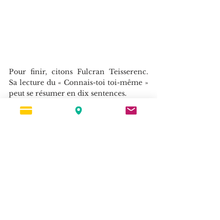
Pour finir, citons Fulcran Teisserenc. 
Sa lecture du « Connais-toi toi-même » 
peut se résumer en dix sentences. 
Elle est, en quelque sorte, une synthèse 
des visions présentées ci-dessus. 
- 
« Connais tes propres contradictions 
- 
« Aies le soin de toi
- 
« Mets l’être que tu es et dont tu as la garde 
dans le meilleur état possible ; c’est cela 
devenir meilleur.
- 
« Ce que tu crois savoir, en fait tu l’ignores 
- 
« Prends conscience que tu prends tes 
opinions pour des connaissances
- 
« Connais-toi comme n’étant pas savant et 