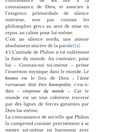
connaissance de soi liée à la 
connaissance de Dieu, et associée à 
l’exigence primordiale de silence 
intérieur, non pas comme les 
philosophes grecs au sens de mise en 
repos, au calme pour lui-même. 
C’est un silence tendu, une attente 
absolument sincère de la parole
[14]
.
4°) L’attitude de Philon n’est nullement 
la fuite du monde. Au contraire, pour 
lui « Connais-toi toi-même » prône 
l’insertion mystique dans le monde. Le 
kosmos
 est le lieu de Dieu ; l’âme 
vertueuse doit être 
kosmopolite
, c’est-à-
dire 
« citoyenne du monde ».
 Car le 
monde est un tout cohérent traversé 
par des lignes de forces garanties par 
Dieu lui-même. 
La connaissance de soi telle que Philon 
la comprend consiste précisément à se 
mettre soi-même en harmonie avec 