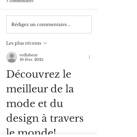
3 commentaires
Rédigez un commentaire...
Cahier Bleu n° 51. Initiation
Cahier Bleu n° 50.
– Ésotérisme (2nde partie) :
– Ésotérisme – Co
… et la Franc-maçonnerie
de la réalité.(1ère 
Les plus récents
dans tout ça ?
sociétés initiatiqu
à mission)
tedlabeur
10 févr. 2025
Découvrez le 
meilleur de la 
mode et du 
design à travers 
le monde!